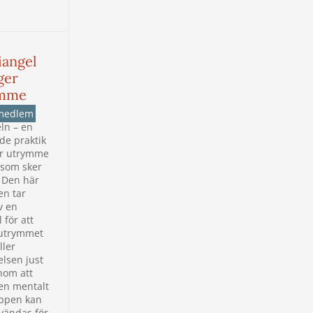
iangel
ger
ymme
medlem
ln – en
de praktik
r utrymme
 som sker
 Den här
en tar
v en
 för att
 utrymmet
ller
lsen just
nom att
den mentalt
oppen kan
vändas för