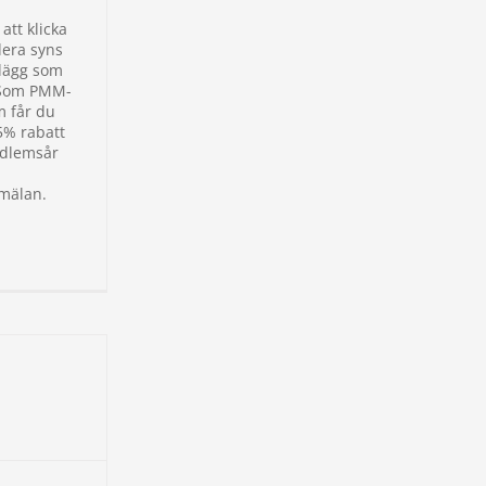
tt klicka
dera syns
nlägg som
 Som PMM-
 får du
5% rabatt
dlemsår
mälan.