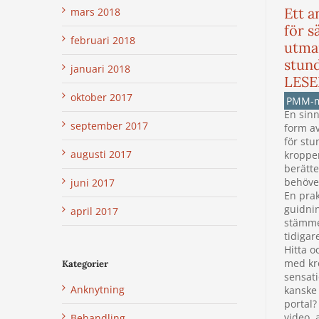
Ett a
mars 2018
för sä
februari 2018
utma
stun
januari 2018
LESE
oktober 2017
PMM-
En sinn
september 2017
form a
för stu
augusti 2017
kroppe
berätte
behöve
juni 2017
En prak
guidni
april 2017
stämme
tidigar
Hitta o
med kr
Kategorier
sensati
Anknytning
kanske
portal?
video, 
Behandling