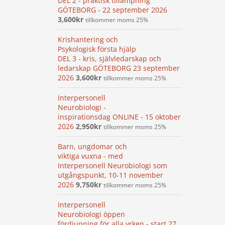
DEL 2 - praktisk tillämpning
GÖTEBORG - 22 september 2026
3,600
kr
tillkommer moms 25%
Krishantering och
Psykologisk första hjälp
DEL 3 - kris, självledarskap och
ledarskap GÖTEBORG 23 september
2026
3,600
kr
tillkommer moms 25%
Interpersonell
Neurobiologi -
inspirationsdag ONLINE - 15 oktober
2026
2,950
kr
tillkommer moms 25%
Barn, ungdomar och
viktiga vuxna - med
Interpersonell Neurobiologi som
utgångspunkt, 10-11 november
2026
9,750
kr
tillkommer moms 25%
Interpersonell
Neurobiologi öppen
fördjupning för alla yrken - start 27