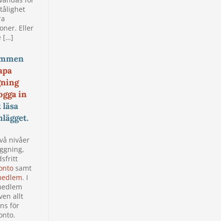
 tålighet
ra
oner. Eller
 […]
ommen
apa
gning
ogga in
t läsa
nlägget.
två nivåer
oggning,
sfritt
onto
samt
edlem
. I
edlem
ven allt
ns för
nto.