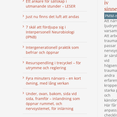
Ett ankare för sällskap i
iv
utmanande stunder – LESER
sinne
PMM-
Just nu finns det luft att andas
Att när
ljudry
7 skäl att fördjupa sig i
varsam
Interpersonell Neurobiologi
Att arb
(IPNB)
traumas
passar 
Intergenerationell praktik som
nervsy
befriar och öppnar
är särsk
vid
Resurspendling i trecyckel – för
högsens
utrymme och reglering
trauma 
andra
Fyra minuters närvaro – en kort
erfare
övning, med lång verkan
kroppe
starka 
Under, ovan, bakom, sida vid
och
sida, framför – inlandning som
känslo
öppnar rummet, och
Här får
nervsystemet, för inlärning
anpass
checkli