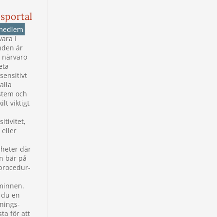
sportal
medlem
vara i
mden är
 närvaro
eta
ensitivt
alla
stem och
ilt viktigt
itivitet,
eller
nheter där
n bär på
procedur-
minnen.
 du en
nings-
sta för att