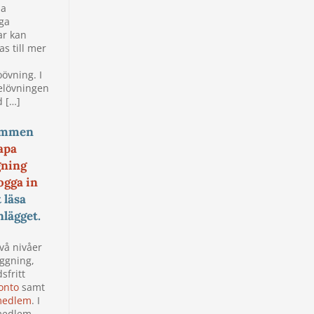
na
iga
ar kan
s till mer
övning. I
lövningen
d […]
ommen
apa
gning
ogga in
t läsa
nlägget.
två nivåer
oggning,
sfritt
onto
samt
edlem
. I
edlem