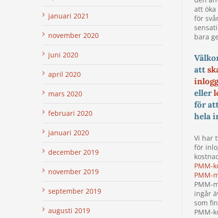
att öka
januari 2021
för svå
sensati
november 2020
bara ge
juni 2020
Välk
att
sk
april 2020
inlog
eller
l
mars 2020
för at
februari 2020
hela i
januari 2020
Vi har 
för inl
december 2019
kostnad
PMM-k
november 2019
PMM-m
PMM-m
september 2019
ingår ä
som fin
augusti 2019
PMM-ko