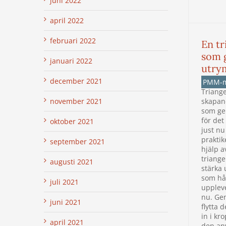
juni 2022
april 2022
februari 2022
En tr
som 
januari 2022
utr
december 2021
PMM-
Triange
skapan
november 2021
som ge
för det
oktober 2021
just nu
praktik
september 2021
hjälp a
triangel
augusti 2021
stärka
som hå
juli 2021
uppleve
nu. Ge
juni 2021
flytta 
in i kr
april 2021
den an