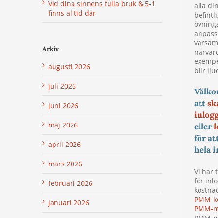
Vid dina sinnens fulla bruk & 5-1
alla di
finns alltid där
befintl
övning
anpassa
varsam
Arkiv
närvaro
exempe
augusti 2026
blir lju
juli 2026
Välk
att
sk
juni 2026
inlog
maj 2026
eller
l
för at
april 2026
hela i
mars 2026
Vi har 
för inl
februari 2026
kostnad
PMM-k
januari 2026
PMM-m
PMM-m