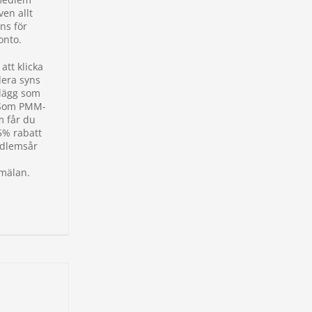
ven allt
ns för
nto.
tt klicka
dera syns
nlägg som
 Som PMM-
 får du
5% rabatt
dlemsår
mälan.