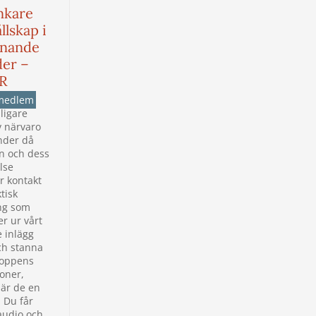
nkare
llskap i
nande
der –
R
medlem
ligare
v närvaro
nder då
n och dess
lse
r kontakt
tisk
ng som
r ur vårt
e inlägg
ch stanna
oppens
oner,
 är de en
 Du får
audio och