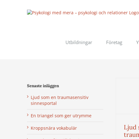
Fortsätt
till
innehållet
Utbildningar
Företag
Y
Senaste inläggen
Ljud som en traumasensitiv
sinnesportal
En triangel som ger utrymme
Ljud
Kroppsnära vokabulär
trau