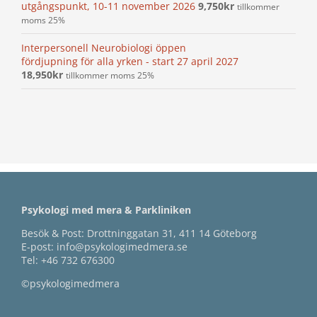
utgångspunkt, 10-11 november 2026
9,750
kr
tillkommer
moms 25%
Interpersonell Neurobiologi öppen
fördjupning för alla yrken - start 27 april 2027
18,950
kr
tillkommer moms 25%
Psykologi med mera & Parkliniken
Besök & Post: Drottninggatan 31, 411 14 Göteborg
E-post:
info@psykologimedmera.se
Tel:
+46 732 676300
©psykologimedmera