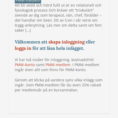
PMM-medlem
Att bli sedd och hörd fullt ut är en relationell och
fysiologisk process Och kräver ett ”triokulärt”
seende av dig som terapeut, vän, chef, förälder –
det handlar om Seen. Ett av S:en i vår serie om
trygg anknytning. Läs mer om detta samt om fem
saker […]
Välkommen att
skapa inloggning
eller
logga in
för att läsa hela inlägget.
Vi har två nivåer för inloggning, kostnadsfritt
PMM-konto
samt
PMM-medlem
. I PMM-medlem
ingår även allt som finns för PMM-konto.
Genom att klicka på vardera syns vilka inlägg som
ingår. Som PMM-medlem får du även 25% rabatt
per medlemsår på en kursanmälan.