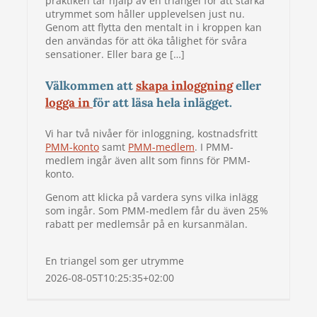
praktiken tar hjälp av en triangel för att stärka
utrymmet som håller upplevelsen just nu.
Genom att flytta den mentalt in i kroppen kan
den användas för att öka tålighet för svåra
sensationer. Eller bara ge […]
Välkommen att
skapa inloggning
eller
logga in
för att läsa hela inlägget.
Vi har två nivåer för inloggning, kostnadsfritt
PMM-konto
samt
PMM-medlem
. I PMM-
medlem ingår även allt som finns för PMM-
konto.
Genom att klicka på vardera syns vilka inlägg
som ingår. Som PMM-medlem får du även 25%
rabatt per medlemsår på en kursanmälan.
En triangel som ger utrymme
2026-08-05T10:25:35+02:00