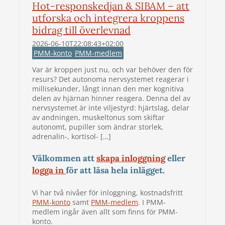
Hot-responskedjan & SIBAM – att
utforska och integrera kroppens
bidrag till överlevnad
2026-06-10T22:08:43+02:00
PMM-konto
PMM-medlem
Var är kroppen just nu, och var behöver den för
resurs? Det autonoma nervsystemet reagerar i
millisekunder, långt innan den mer kognitiva
delen av hjärnan hinner reagera. Denna del av
nervsystemet är inte viljestyrd: hjärtslag, delar
av andningen, muskeltonus som skiftar
autonomt, pupiller som ändrar storlek,
adrenalin-, kortisol- […]
Välkommen att
skapa inloggning
eller
logga in
för att läsa hela inlägget.
Vi har två nivåer för inloggning, kostnadsfritt
PMM-konto
samt
PMM-medlem
. I PMM-
medlem ingår även allt som finns för PMM-
konto.