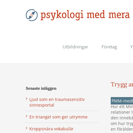
Fortsätt
till
innehållet
Utbildningar
Företag
Y
Trygg a
Senaste inläggen
Visa
större
Ljud som en traumasensitiv
PMM-med
bild
sinnesportal
Hur ett Min
relationer 
En triangel som ger utrymme
den innebär
om hur tryg
Kroppsnära vokabulär
en förälder