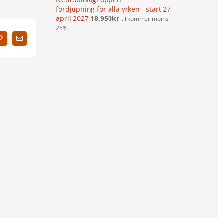
fördjupning för alla yrken - start 27
april 2027
18,950
kr
tillkommer moms
25%
In
Pinterest
E-
post