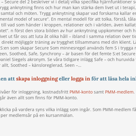
– Secure del 2 beskriver vi i detalj vilka specifika hjärnfunktioner 
trygg anknytning finns och hur man kan stärka dem livet ut i terapi,
 samtal och möten. Trygg anknytning skapar vad forskarna kallar e
ental model of secure”. En mental modell för att tolka, förstå, tål
g till vad som händer i kroppen, relationer och i världen, även kallat
ptet”. n först den stora bilden av hur anknytning uppkommer och h
ivet ut får oss att luta åt olika håll – ibland i samma relation över t
 direkt möjliggör träning av trygghet tillsammans med din klient. L
 S:en som skapar Secure Som minnesregel används fem S i trygga r
een, Soothed, Safe, Synchrony – är basen för det femte S:et Secure 
 Daniel Siegels akronym. Se våra tidigare inlägg Safe – och huruvida
 allt, Soothed – känsloreglerad, Seen –…
en att
skapa inloggning
eller
logga in
för att läsa hela in
nivåer för inloggning, kostnadsfritt
PMM-konto
samt
PMM-medlem
.
år även allt som finns för PMM-konto.
klicka på vardera syns vilka inlägg som ingår. Som PMM-medlem f
 per medlemsår på en kursanmälan.