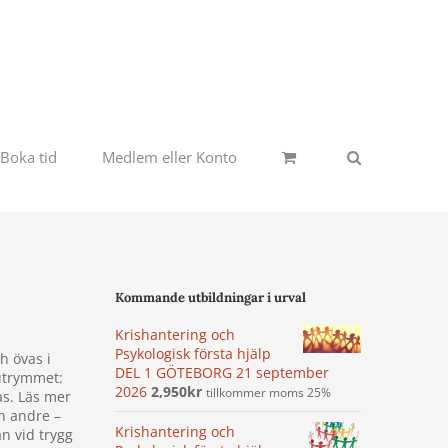
Boka tid
Medlem eller Konto
Kommande utbildningar i urval
Krishantering och
Psykologisk första hjälp
h övas i
DEL 1 GÖTEBORG 21 september
 utrymmet:
2026
2,950
kr
tillkommer moms 25%
as. Läs mer
en andre –
Krishantering och
an vid trygg