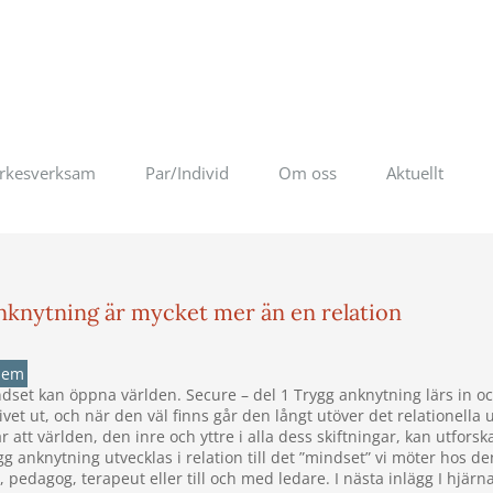
rkesverksam
Par/Individ
Om oss
Aktuellt
nknytning är mycket mer än en relation
lem
dset kan öppna världen. Secure – del 1 Trygg anknytning lärs in oc
livet ut, och när den väl finns går den långt utöver det relationella
 att världen, den inre och yttre i alla dess skiftningar, kan utforsk
g anknytning utvecklas i relation till det ”mindset” vi möter hos d
, pedagog, terapeut eller till och med ledare. I nästa inlägg I hjärn