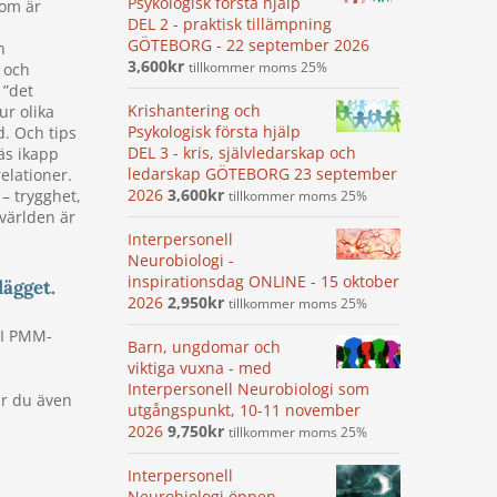
Psykologisk första hjälp
som är
DEL 2 - praktisk tillämpning
GÖTEBORG - 22 september 2026
n
3,600
kr
tillkommer moms 25%
a och
 ”det
Krishantering och
ur olika
Psykologisk första hjälp
id. Och tips
DEL 3 - kris, självledarskap och
äs ikapp
ledarskap GÖTEBORG 23 september
elationer.
2026
3,600
kr
– trygghet,
tillkommer moms 25%
 världen är
Interpersonell
Neurobiologi -
inspirationsdag ONLINE - 15 oktober
lägget.
2026
2,950
kr
tillkommer moms 25%
 I PMM-
Barn, ungdomar och
viktiga vuxna - med
Interpersonell Neurobiologi som
år du även
utgångspunkt, 10-11 november
2026
9,750
kr
tillkommer moms 25%
Interpersonell
Neurobiologi öppen