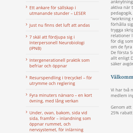
anknytning 
aktiva när 
Ett ankare för sällskap i
pedagogik,
utmanande stunder – LESER
”workning m
förhålla si
Just nu finns det luft att andas
trygga skri
relationer l
7 skäl att fördjupa sig i
för dig som
Interpersonell Neurobiologi
om de fyra
(IPNB)
De första S
allt enligt
Intergenerationell praktik som
säker avgör
befriar och öppnar
Välkomm
Resurspendling i trecyckel – för
utrymme och reglering
Vi har två 
Fyra minuters närvaro – en kort
medlem ing
övning, med lång verkan
Genom att 
Under, ovan, bakom, sida vid
25% rabatt
sida, framför – inlandning som
öppnar rummet, och
nervsystemet, för inlärning