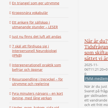
En triangel som ger utrymme
Kroppsnära vokabulär
Ett ankare för sällskap i
utmanande stunder – LESER
Just nu finns det luft att andas
När är du?
Tidsfråga
7 skäl att fördjupa sig i
Interpersonell Neurobiologi
som skifta
(IPNB)
sättet vi ä
2025-11-
Intergenerationell praktik som
06T11:21:20+0
befriar och öppnar
0
PMM-medlem
Resurspendling i trecyckel – för
utrymme och reglering
När är du just
Svaret på fråg
Fyra minuters närvaro – en kort
ger skillnaden
övning, med lång verkan
ett vandrande
och ett fritt m
Under, ovan, bakom, sida vid