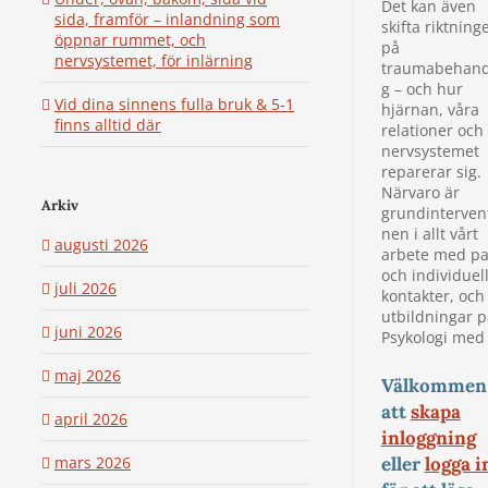
Det kan även
sida, framför – inlandning som
skifta riktning
öppnar rummet, och
på
nervsystemet, för inlärning
traumabehand
g – och hur
Vid dina sinnens fulla bruk & 5-1
hjärnan, våra
finns alltid där
relationer och
nervsystemet
reparerar sig.
Närvaro är
Arkiv
grundinterven
nen i allt vårt
augusti 2026
arbete med pa
och individuel
juli 2026
kontakter, och
utbildningar p
juni 2026
Psykologi med
maj 2026
Välkommen
att
skapa
april 2026
inloggning
eller
logga i
mars 2026