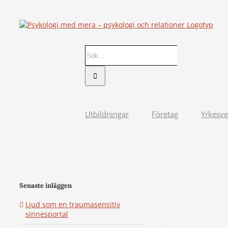
Fortsätt
till
innehållet
Sök
efter:
Utbildningar
Företag
Yrkesv
Senaste inläggen
Ljud som en traumasensitiv
sinnesportal