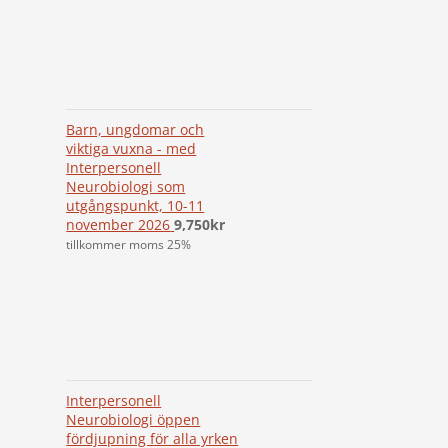
Barn, ungdomar och
viktiga vuxna - med
Interpersonell
Neurobiologi som
utgångspunkt, 10-11
november 2026
9,750
kr
tillkommer moms 25%
Interpersonell
Neurobiologi öppen
fördjupning för alla yrken