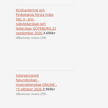
Krishantering och
Psykologisk första hjälp
DEL 3 - kris,
självledarskap och
ledarskap GÖTEBORG 23
september 2026
3,600
kr
tillkommer moms 25%
Interpersonell
Neurobiologi -
inspirationsdag ONLINE -
15 oktober 2026
2,950
kr
tillkommer moms 25%