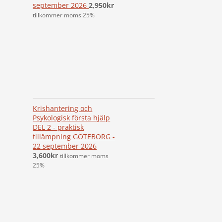
september 2026
2,950
kr
tillkommer moms 25%
Krishantering och
Psykologisk första hjälp
DEL 2 - praktisk
tillämpning GÖTEBORG -
22 september 2026
3,600
kr
tillkommer moms
25%