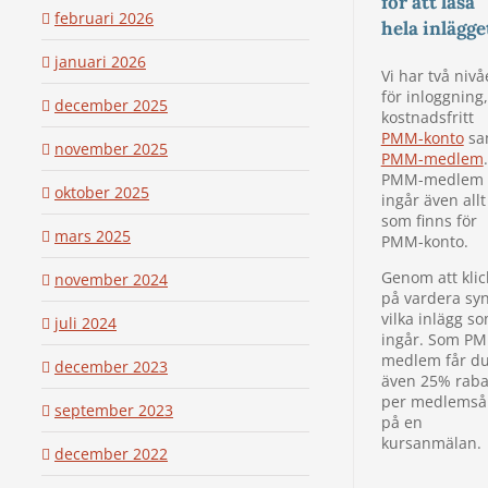
för att läsa
februari 2026
hela inlägge
januari 2026
Vi har två nivå
för inloggning,
december 2025
kostnadsfritt
PMM-konto
sa
november 2025
PMM-medlem
.
PMM-medlem
oktober 2025
ingår även allt
som finns för
mars 2025
PMM-konto.
Genom att klic
november 2024
på vardera sy
vilka inlägg s
juli 2024
ingår. Som P
medlem får d
december 2023
även 25% raba
per medlemså
september 2023
på en
kursanmälan.
december 2022