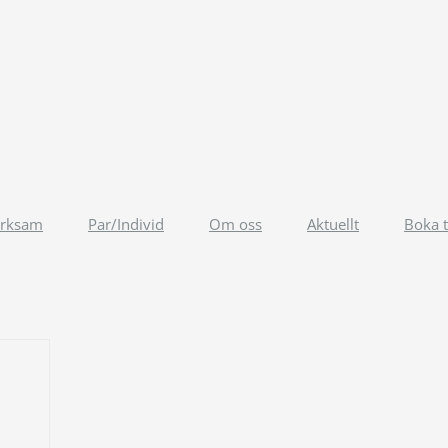
erksam
Par/Individ
Om oss
Aktuellt
Boka t