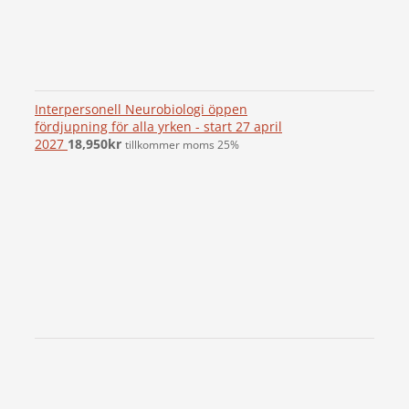
Interpersonell Neurobiologi öppen
fördjupning för alla yrken - start 27 april
2027
18,950
kr
tillkommer moms 25%