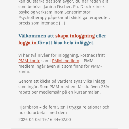
kan du stärka det som avgör, du har redan allt
som behövs. Janina Fischer, Ph. D och klinisk
psykolog verksam inom Sensorimotor
Psychotherapy påpekar att skickliga terapeuter,
precis som intonade […]
Välkommen att
skapa inloggning
eller
logga in
för att läsa hela inlägget.
Vi har två nivåer för inloggning, kostnadsfritt
PMM-konto
samt
PMM-medlem
. I PMM-
medlem ingår även allt som finns för PMM-
konto.
Genom att klicka på vardera syns vilka inlägg
som ingår. Som PMM-medlem får du även 25%
rabatt per medlemsår på en kursanmälan.
Hjärnbron – de fem S:en i trygga relationer och
hur du arbetar med dem
2026-04-05T19:16:44+02:00