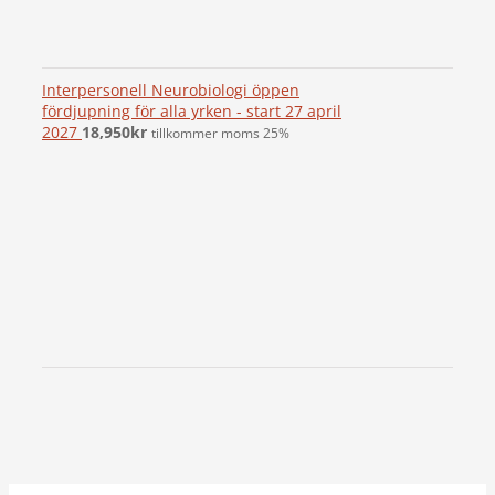
Interpersonell Neurobiologi öppen
fördjupning för alla yrken - start 27 april
2027
18,950
kr
tillkommer moms 25%