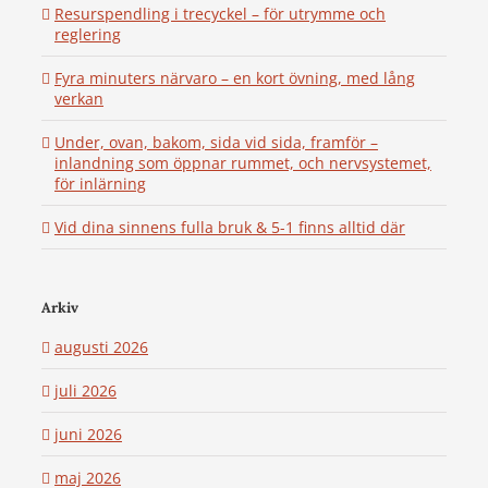
Resurspendling i trecyckel – för utrymme och
reglering
Fyra minuters närvaro – en kort övning, med lång
verkan
Under, ovan, bakom, sida vid sida, framför –
inlandning som öppnar rummet, och nervsystemet,
för inlärning
Vid dina sinnens fulla bruk & 5-1 finns alltid där
Arkiv
augusti 2026
juli 2026
juni 2026
maj 2026