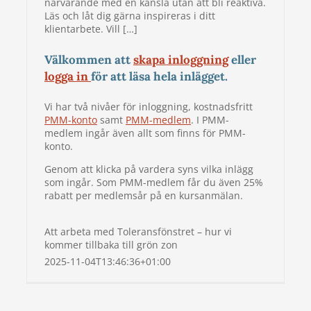
närvarande med en känsla utan att bli reaktiva.
Läs och låt dig gärna inspireras i ditt
klientarbete. Vill […]
Välkommen att
skapa inloggning
eller
logga in
för att läsa hela inlägget.
Vi har två nivåer för inloggning, kostnadsfritt
PMM-konto
samt
PMM-medlem
. I PMM-
medlem ingår även allt som finns för PMM-
konto.
Genom att klicka på vardera syns vilka inlägg
som ingår. Som PMM-medlem får du även 25%
rabatt per medlemsår på en kursanmälan.
Att arbeta med Toleransfönstret – hur vi
kommer tillbaka till grön zon
2025-11-04T13:46:36+01:00