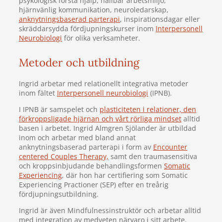
psykologisk första hjälp, hållbar arbetsmiljö,
hjärnvänlig kommunikation, neuroledarskap,
anknytningsbaserad parterapi
, inspirationsdagar eller
skräddarsydda fördjupningskurser inom
Interpersonell
Neurobiologi
för olika verksamheter.
Metoder och utbildning
Ingrid arbetar med relationellt integrativa metoder
inom fältet
Interpersonell neurobiologi
(IPNB).
I IPNB är samspelet och
plasticiteten i relationer, den
förkroppsligade hjärnan och vårt rörliga mindset
alltid
basen i arbetet. Ingrid Almgren Sjölander är utbildad
inom och arbetar med bland annat
anknytningsbaserad parterapi i form av
Encounter
centered Couples Therapy,
samt den traumasensitiva
och kroppsinbjudande behandlingsformen
Somatic
Experiencing
, där hon har certifiering som Somatic
Experiencing Practioner (SEP) efter en treårig
fördjupningsutbildning.
Ingrid är även Mindfulnessinstruktör och arbetar alltid
med integration av medveten närvaro i sitt arbete.