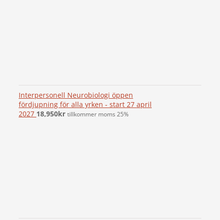
Interpersonell Neurobiologi öppen
fördjupning för alla yrken - start 27 april
2027
18,950
kr
tillkommer moms 25%