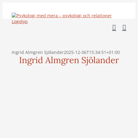
Fortsätt
till
innehållet
Ingrid Almgren Sjölander
2025-12-06T15:34:51+01:00
Ingrid Almgren Sjölander