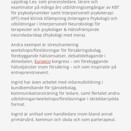
uppdrag t.ex. som processledare, lärare och
examinator på många års utbildningsomgångar av KBT
för psykodynamiker samt Interpersonell psykoterapi
(IPT) med klinisk tillämpning (Interagera Psykologi) och
utbildningar i Interpersonell Neurobiologi för
terapeuter och psykologer & Hälsofrämjande
neuroledarskap (Psykologi med mera).
Andra exempel är stresshantering
workshops/föreläsningar för försäkringsbolag,
förebyggande hälsoinsatser, debattdeltagande i
Almedalen,
Eurapco
kongress – om förebyggande
hälsotjänster inom försäkring – och som inspiratör på
entreprenörsevent.
Ingrid har även arbetet med vidareutbildning i
kundbemötande för tjänstebolag,
kommunikationsträning för ledare, samt flertalet andra
utbildningar/workshops/föreläsningar i skräddarsydda
format.
Ingrid är anlitad som handledare inom bland annat
primärvård, kommun och skola och som parterapeut.