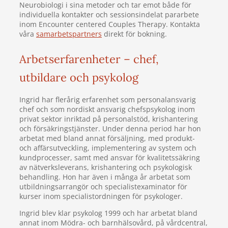
Neurobiologi i sina metoder och tar emot både för
individuella kontakter och sessionsindelat pararbete
inom Encounter centered Couples Therapy. Kontakta
våra
samarbetspartners
direkt för bokning.
Arbetserfarenheter – chef,
utbildare och psykolog
Ingrid har flerårig erfarenhet som personalansvarig
chef och som nordiskt ansvarig chefspsykolog inom
privat sektor inriktad på personalstöd, krishantering
och försäkringstjänster. Under denna period har hon
arbetat med bland annat försäljning, med produkt-
och affärsutveckling, implementering av system och
kundprocesser, samt med ansvar för kvalitetssäkring
av nätverksleverans, krishantering och psykologisk
behandling. Hon har även i många år arbetat som
utbildningsarrangör och specialistexaminator för
kurser inom specialistordningen för psykologer.
Ingrid blev klar psykolog 1999 och har arbetat bland
annat inom Mödra- och barnhälsovård, på vårdcentral,