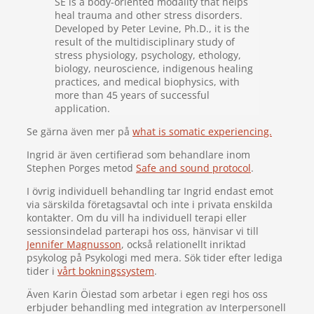
SE is a body-oriented modality that helps
heal trauma and other stress disorders.
Developed by Peter Levine, Ph.D., it is the
result of the multidisciplinary study of
stress physiology, psychology, ethology,
biology, neuroscience, indigenous healing
practices, and medical biophysics, with
more than 45 years of successful
application.
Se gärna även mer på
what is somatic experiencing.
Ingrid är även certifierad som behandlare inom
Stephen Porges metod
Safe and sound protocol
.
I övrig individuell behandling tar Ingrid endast emot
via särskilda företagsavtal och inte i privata enskilda
kontakter. Om du vill ha individuell terapi eller
sessionsindelad parterapi hos oss, hänvisar vi till
Jennifer Magnusson
, också relationellt inriktad
psykolog på Psykologi med mera. Sök tider efter lediga
tider i
vårt bokningssystem
.
Även Karin Öiestad som arbetar i egen regi hos oss
erbjuder behandling med integration av Interpersonell