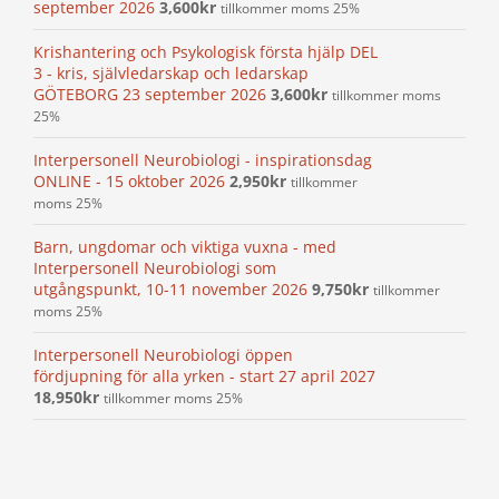
september 2026
3,600
kr
tillkommer moms 25%
Krishantering och Psykologisk första hjälp DEL
3 - kris, självledarskap och ledarskap
GÖTEBORG 23 september 2026
3,600
kr
tillkommer moms
25%
Interpersonell Neurobiologi - inspirationsdag
ONLINE - 15 oktober 2026
2,950
kr
tillkommer
moms 25%
Barn, ungdomar och viktiga vuxna - med
Interpersonell Neurobiologi som
utgångspunkt, 10-11 november 2026
9,750
kr
tillkommer
moms 25%
Interpersonell Neurobiologi öppen
fördjupning för alla yrken - start 27 april 2027
18,950
kr
tillkommer moms 25%