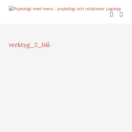
Fortsätt
till
innehållet
verktyg_2_blå