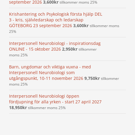
september 2026
3,600
kr
tillkommer moms 25%
Krishantering och Psykologisk första hjälp DEL
3 - kris, självledarskap och ledarskap
GÖTEBORG 23 september 2026
3,600
kr
tillkommer moms
25%
Interpersonell Neurobiologi - inspirationsdag
ONLINE - 15 oktober 2026
2,950
kr
tillkommer
moms 25%
Barn, ungdomar och viktiga vuxna - med
Interpersonell Neurobiologi som
utgångspunkt, 10-11 november 2026
9,750
kr
tillkommer
moms 25%
Interpersonell Neurobiologi öppen
fördjupning för alla yrken - start 27 april 2027
18,950
kr
tillkommer moms 25%