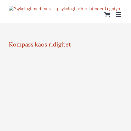
Fortsätt
till
innehållet
Kompass kaos ridigitet