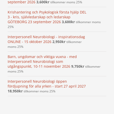
september 2026
3,600
kr
tillkommer moms 25%
Krishantering och Psykologisk första hjälp DEL
3 - kris, självledarskap och ledarskap
GÖTEBORG 23 september 2026
3,600
kr
tillkommer moms
25%
Interpersonell Neurobiologi - inspirationsdag
ONLINE - 15 oktober 2026
2,950
kr
tillkommer
moms 25%
Barn, ungdomar och viktiga vuxna - med
Interpersonell Neurobiologi som
utgångspunkt, 10-11 november 2026
9,750
kr
tillkommer
moms 25%
Interpersonell Neurobiologi öppen
fördjupning för alla yrken - start 27 april 2027
18,950
kr
tillkommer moms 25%