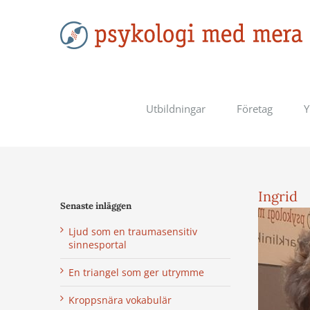
Fortsätt
till
innehållet
Utbildningar
Företag
Y
Ingrid
Senaste inläggen
Ljud som en traumasensitiv
sinnesportal
En triangel som ger utrymme
Kroppsnära vokabulär