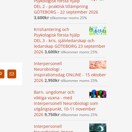
Psykologisk första hjälp
DEL 2 - praktisk tillämpning
GÖTEBORG - 22 september 2026
3,600
kr
tillkommer moms 25%
Krishantering och
Psykologisk första hjälp
DEL 3 - kris, självledarskap och
ledarskap GÖTEBORG 23 september
2026
3,600
kr
tillkommer moms 25%
Interpersonell
Neurobiologi -
inspirationsdag ONLINE - 15 oktober
In
Pinterest
E-
2026
2,950
kr
post
tillkommer moms 25%
Barn, ungdomar och
viktiga vuxna - med
Interpersonell Neurobiologi som
utgångspunkt, 10-11 november
2026
9,750
kr
tillkommer moms 25%
Interpersonell
Neurobiologi öppen