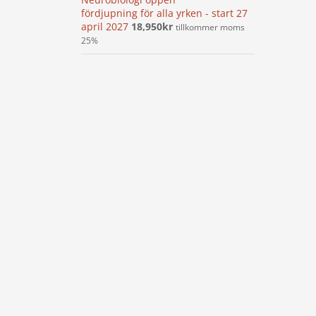
fördjupning för alla yrken - start 27
april 2027
18,950
kr
tillkommer moms
25%