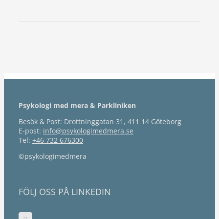
Psykologi med mera & Parkliniken
Besök & Post: Drottninggatan 31, 411 14 Göteborg
E-post:
info@psykologimedmera.se
Tel:
+46 732 676300
©psykologimedmera
FÖLJ OSS PÅ LINKEDIN