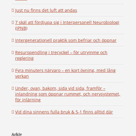
Just nu finns det luft att andas
7 skäl att fördjupa sig i Interpersonell Neurobiologi
(IPNB)
Intergenerationell praktik som befriar och öppnar
Resurspendling i trecyckel – för utrymme och
reglering
Fyra minuters närvaro – en kort övning, med lång
verkan
Under, ovan, bakom, sida vid sida, framför –
inlandning som öppnar rummet, och nervsystemet,
för inlärning
Vid dina sinnens fulla bruk & 5-1 finns alltid där
Arkiv