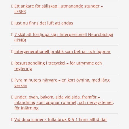
Ett ankare för sällskap i utmanande stunder –
LESER
Just nu finns det luft att andas
7 skäl att fördjupa sig i Interpersonell Neurobiologi
(IPNB)
Intergenerationell praktik som befriar och öppnar
Resurspendling i trecyckel – för utrymme och
reglering
Fyra minuters närvaro – en kort övning, med lång
verkan
Under, ovan, bakom, sida vid sida, framför –
inlandning som öppnar rummet, och nervsystemet,
för inlärning
Vid dina sinnens fulla bruk & 5-1 finns alltid där