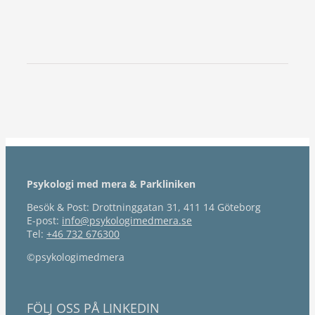
Psykologi med mera & Parkliniken
Besök & Post: Drottninggatan 31, 411 14 Göteborg
E-post:
info@psykologimedmera.se
Tel:
+46 732 676300
©psykologimedmera
FÖLJ OSS PÅ LINKEDIN