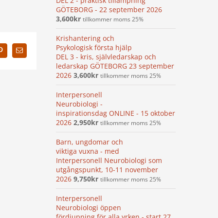
DEL 2 - praktisk tillämpning
GÖTEBORG - 22 september 2026
3,600
kr
tillkommer moms 25%
Krishantering och
Psykologisk första hjälp
In
Pinterest
E-
DEL 3 - kris, självledarskap och
post
ledarskap GÖTEBORG 23 september
2026
3,600
kr
tillkommer moms 25%
Interpersonell
Neurobiologi -
inspirationsdag ONLINE - 15 oktober
2026
2,950
kr
tillkommer moms 25%
Barn, ungdomar och
viktiga vuxna - med
Interpersonell Neurobiologi som
utgångspunkt, 10-11 november
2026
9,750
kr
tillkommer moms 25%
Interpersonell
Neurobiologi öppen
fördjupning för alla yrken - start 27