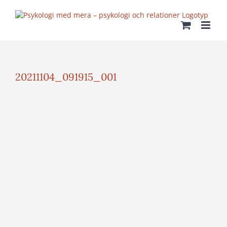
Fortsätt
till
innehållet
20211104_091915_001