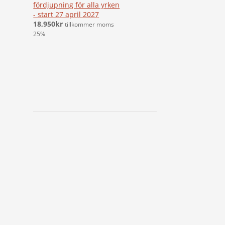
fördjupning för alla yrken
- start 27 april 2027
18,950
kr
tillkommer moms
25%