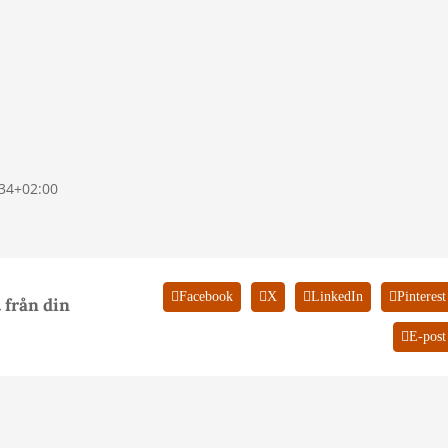
34+02:00
Facebook
X
LinkedIn
Pinterest
 från din
E-post