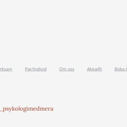
erksam
Par/Individ
Om oss
Aktuellt
Boka t
t_psykologimedmera