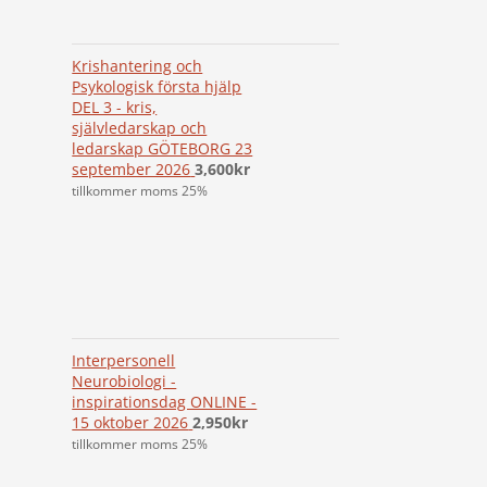
Krishantering och
Psykologisk första hjälp
DEL 3 - kris,
självledarskap och
ledarskap GÖTEBORG 23
september 2026
3,600
kr
tillkommer moms 25%
Interpersonell
Neurobiologi -
inspirationsdag ONLINE -
15 oktober 2026
2,950
kr
tillkommer moms 25%