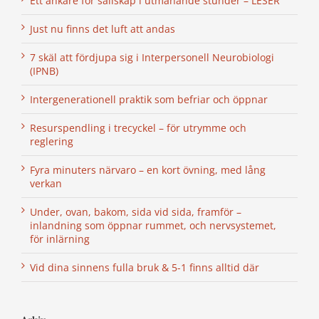
Ett ankare för sällskap i utmanande stunder – LESER
Just nu finns det luft att andas
7 skäl att fördjupa sig i Interpersonell Neurobiologi
(IPNB)
Intergenerationell praktik som befriar och öppnar
Resurspendling i trecyckel – för utrymme och
reglering
Fyra minuters närvaro – en kort övning, med lång
verkan
Under, ovan, bakom, sida vid sida, framför –
inlandning som öppnar rummet, och nervsystemet,
för inlärning
Vid dina sinnens fulla bruk & 5-1 finns alltid där