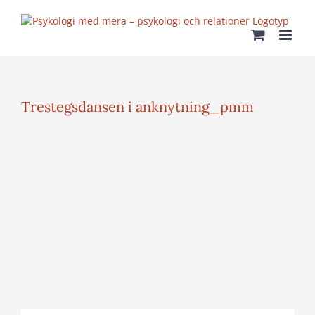
Fortsätt
till
innehållet
Trestegsdansen i anknytning_pmm