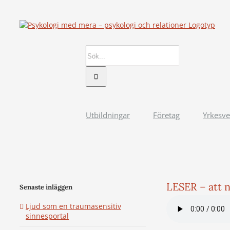
Fortsätt
till
innehållet
Sök
efter:
Utbildningar
Företag
Yrkesv
LESER – att 
Senaste inläggen
Ljud som en traumasensitiv
sinnesportal