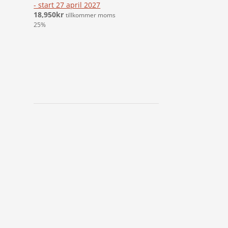
- start 27 april 2027
18,950
kr
tillkommer moms
25%