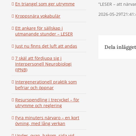
En triangel som ger utrymme
”LESER – att när
2026-05-29T21:41:
Kroppsnära vokabulär
Ett ankare för sällskap i
utmanande stunder – LESER
Just nu finns det luft att andas
Dela inlägget
7 skäl att fördjupa sig i
Interpersonell Neurobiologi
(IPNB)
Intergenerationell praktik som
befriar och öppnar
Resurspendling i trecyckel – för
utrymme och reglering
Fyra minuters närvaro – en kort
övning, med lång verkan
Under, ovan, bakom, sida vid