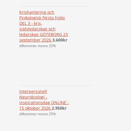
Krishantering och
Psykologisk första hjälp
DEL 3 - kris,
självledarskap och
ledarskap GÖTEBORG 23
september 2026
3,600
kr
tillkommer moms 25%
Interpersonell
Neurobiologi -
inspirationsdag ONLINE -
15 oktober 2026
2,950
kr
tillkommer moms 25%