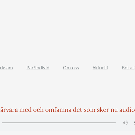
erksam
Par/Individ
Om oss
Aktuellt
Boka t
närvara med och omfamna det som sker nu audio