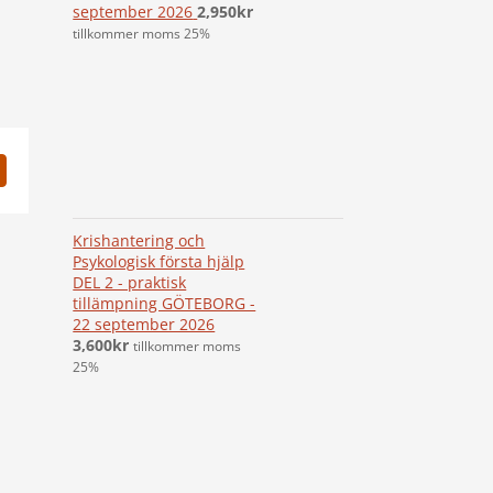
september 2026
2,950
kr
tillkommer moms 25%
st
-
ost
Krishantering och
Psykologisk första hjälp
DEL 2 - praktisk
tillämpning GÖTEBORG -
22 september 2026
3,600
kr
tillkommer moms
25%