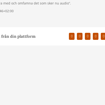
vara med och omfamna det som sker nu audio”.
46+02:00
 från din plattform
Facebook
X
LinkedIn
Pintere
E
p