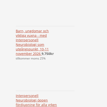
Barn, ungdomar och
viktiga vuxna - med
Interpersonell
Neurobiologi som
utgångspunkt, 10-11
november 2026
9,750
kr
tillkommer moms 25%
Interpersonell
Neurobiologi öppen
fördjupning för alla yrken