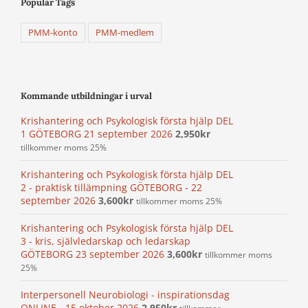
Popular Tags
PMM-konto
PMM-medlem
Kommande utbildningar i urval
Krishantering och Psykologisk första hjälp DEL
1 GÖTEBORG 21 september 2026
2,950
kr
tillkommer moms 25%
Krishantering och Psykologisk första hjälp DEL
2 - praktisk tillämpning GÖTEBORG - 22
september 2026
3,600
kr
tillkommer moms 25%
Krishantering och Psykologisk första hjälp DEL
3 - kris, självledarskap och ledarskap
GÖTEBORG 23 september 2026
3,600
kr
tillkommer moms
25%
Interpersonell Neurobiologi - inspirationsdag
ONLINE - 15 oktober 2026
2,950
kr