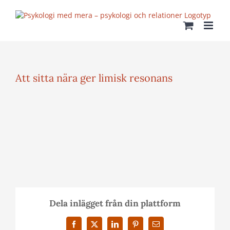
Fortsätt
till
innehållet
Att sitta nära ger limisk resonans
Dela inlägget från din plattform
Facebook
X
LinkedIn
Pinterest
E-