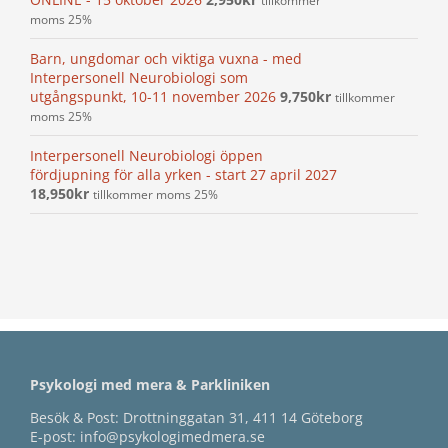
tillkommer
moms 25%
Barn, ungdomar och viktiga vuxna - med
Interpersonell Neurobiologi som
utgångspunkt, 10-11 november 2026
9,750
kr
tillkommer
moms 25%
Interpersonell Neurobiologi öppen
fördjupning för alla yrken - start 27 april 2027
18,950
kr
tillkommer moms 25%
Psykologi med mera & Parkliniken
Besök & Post: Drottninggatan 31, 411 14 Göteborg
E-post:
info@psykologimedmera.se