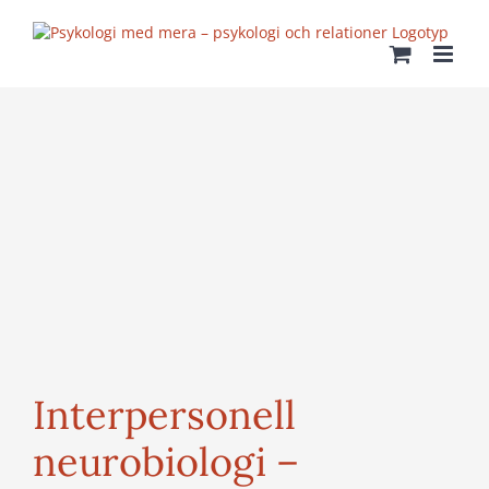
Fortsätt
till
innehållet
Interpersonell
neurobiologi –