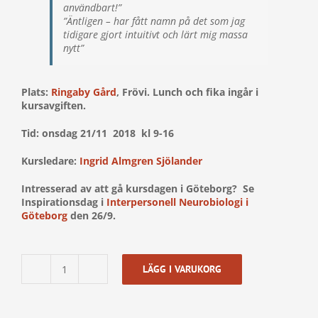
användbart!”
”Äntligen – har fått namn på det som jag
tidigare gjort intuitivt och lärt mig massa
nytt”
Plats:
Ringaby Gård
, Frövi. Lunch och fika ingår i
kursavgiften.
Tid: onsdag 21/11 2018 kl 9-16
Kursledare:
Ingrid Almgren Sjölander
Intresserad av att gå kursdagen i Göteborg? Se
Inspirationsdag i
Interpersonell Neurobiologi i
Göteborg
den 26/9.
LÄGG I VARUKORG
Interpersonell
neurobiologi
-
inspirationsdag