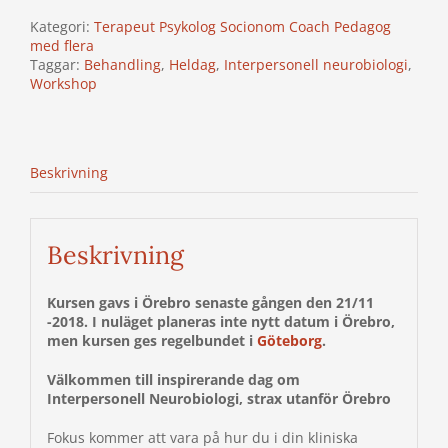
ÖREBRO
Kategori:
Terapeut Psykolog Socionom Coach Pedagog
21
med flera
november
Taggar:
Behandling
,
Heldag
,
Interpersonell neurobiologi
,
2018
Workshop
mängd
Beskrivning
Beskrivning
Kursen gavs i Örebro senaste gången den 21/11
-2018. I nuläget planeras inte nytt datum i Örebro,
men kursen ges regelbundet i
Göteborg
.
Välkommen till inspirerande dag om
Interpersonell Neurobiologi, strax utanför Örebro
Fokus kommer att vara på hur du i din kliniska