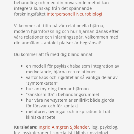
behandling och med din nuvarande metod kan
integrera kunskap från det spännande
forskningsfältet
Interpersonell Neurobiologi
Vi kommer att titta på vår relationella hjärna,
modern hjärnforskning och hur hjärnan danas efter
våra relationer och inlärningsspår. Välkommen med
din anmälan – antalet platser är begränsat!
Du kommer att få med dig bland annat:
en modell för psykisk hälsa som integration av
medvetande, hjärna och relationer
varför kaos och rigiditet är så vanliga delar av
”symtomkartan”
hur anknytning formar hjärnan
”känslosmitta” i behandlingsrummet
hur våra nervsystem är snillrikt både gjorda
för försvar och för kontakt
metaforer, övningar och inspiration till ditt
kliniska arbete
Kursledare:
Ingrid Almgren Sjölander
, leg. psykolog,
leg. psykoterapeut, specialist i klinisk psykologi.