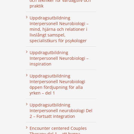
och tekniker för vardagsliv och
praktik
Uppdragsutbildning
Interpersonell Neurobiologi –
mind, hjärna och relationer i
livslångt samspel,
specialistkurs för psykologer
Uppdragutbildning
Interpersonell Neurobiologi –
inspiration
Uppdragsutbildning
Interpersonell Neurobiologi
öppen fördjupning för alla
yrken – del 1
Uppdragsutbildning
Interpersonell neurobiologi Del
2 – Fortsatt integration
Encounter centered Couples
Therapy del 1 – att bygga