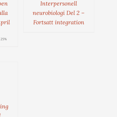
pen
Interpersonell
alla
neurobiologi Del 2 –
april
Fortsatt integration
 25%
ing
l