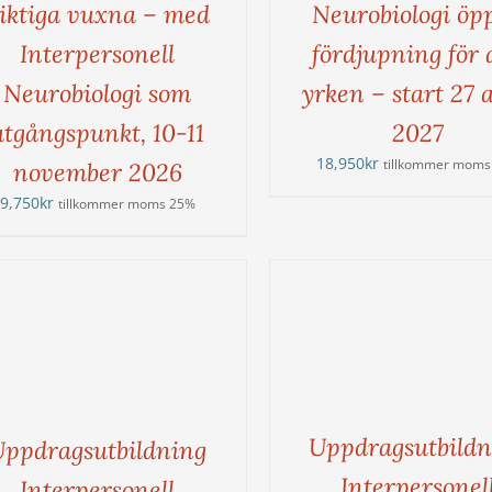
iktiga vuxna – med
Neurobiologi öp
Interpersonell
fördjupning för 
Neurobiologi som
yrken – start 27 
utgångspunkt, 10-11
2027
18,950
kr
tillkommer moms
november 2026
9,750
kr
tillkommer moms 25%
Uppdragsutbildn
Uppdragsutbildning
Interpersonel
Interpersonell