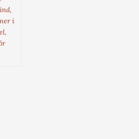
ind,
ner i
el,
ör