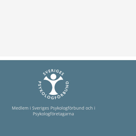
ll för KBT-redskapet Beteendeanalys.
Medlem i Sveriges Psykologförbund och i
Psykologföretagarna