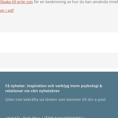
lbaka till grön zon
för en beskrivning av hur du kan använda inneh
on i pdf
Få nyheter, inspiration och verktyg inom psykologi &
relationer via vårt nyhetsbrev
Glöm inte bekräfta via länken som kommer till din e-post