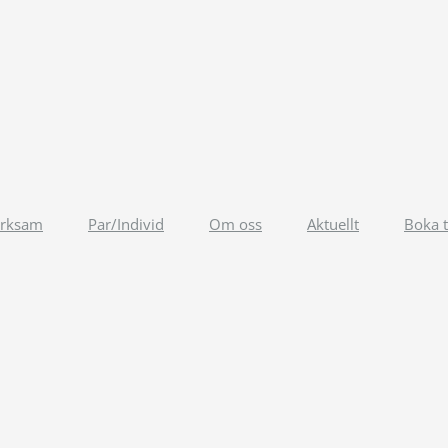
erksam
Par/Individ
Om oss
Aktuellt
Boka t