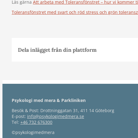
Läs gärna
Att arbeta med Toleransfönstret – hur vi kommer til
Toleransfönstret med svart och röd stress och grön toleransz
Dela inlägget från din plattform
Psykologi med mera & Parkliniken
Besök & Post: Drottninggatan 31, 411 14 Göteborg
E-post:
info@psykologimedmera.se
Tel:
+46 732 676300
©psykologimedmera