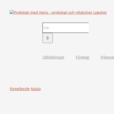
Fortsätt
till
innehållet
Sök
efter:
Utbildningar
Företag
Yrkesv
Föregående
Nästa
View
Larger
Image