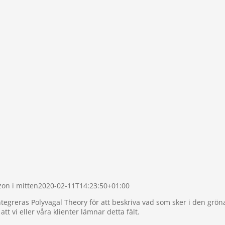
zon i mitten
2020-02-11T14:23:50+01:00
egreras Polyvagal Theory för att beskriva vad som sker i den gröna 
t vi eller våra klienter lämnar detta fält.