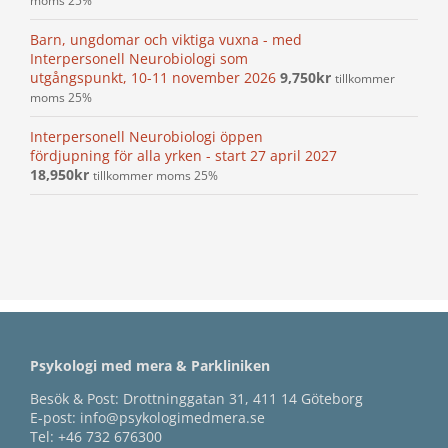
moms 25%
Barn, ungdomar och viktiga vuxna - med
Interpersonell Neurobiologi som
utgångspunkt, 10-11 november 2026
9,750
kr
tillkommer
moms 25%
Interpersonell Neurobiologi öppen
fördjupning för alla yrken - start 27 april 2027
18,950
kr
tillkommer moms 25%
Psykologi med mera & Parkliniken
Besök & Post: Drottninggatan 31, 411 14 Göteborg
E-post:
info@psykologimedmera.se
Tel:
+46 732 676300