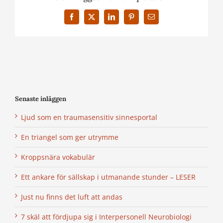
Facebook
X
LinkedIn
Pinterest
E-
post
Senaste inläggen
Ljud som en traumasensitiv sinnesportal
En triangel som ger utrymme
Kroppsnära vokabulär
Ett ankare för sällskap i utmanande stunder – LESER
Just nu finns det luft att andas
7 skäl att fördjupa sig i Interpersonell Neurobiologi