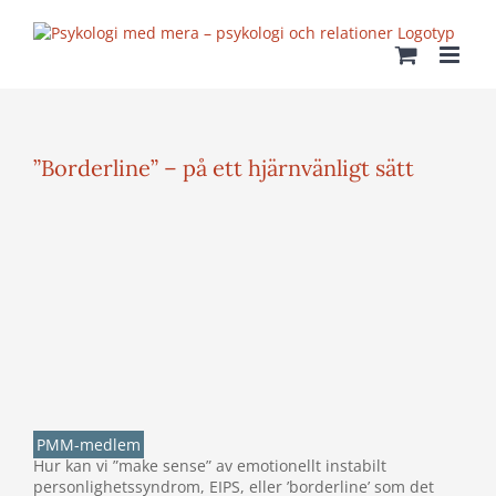
Fortsätt
till
innehållet
”Borderline” – på ett hjärnvänligt sätt
Visa
större
bild
PMM-medlem
Hur kan vi ”make sense” av emotionellt instabilt
personlighetssyndrom, EIPS, eller ’borderline’ som det