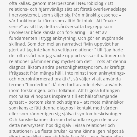
ofta kallas, genom Interpersonell Neurobiologi? Ett
relations- och hjärnvänligt sätt att förstå överlevnadsläge
i nervsystemet, som skiljer sig från mänsklig essence –
vår funktionella kärna som alltid är intakt. Att ”make
sense” av sitt liv, detta svåröversatta begrepp som
involverar både känsla och förklaring – är ett av
fundamenten i trygg anknytning. Och gör en avgörande
skillnad. Som den mellan narrativet ”Min uppväxt har
gjort att jag inte kan ha vettiga relationer ” till ”Jag hade
det ofta svårt när jag växte upp och vissa situationer och
relationer påminner mig mycket om det”. Trots att denna
diagnos, liksom andra personlighetssyndrom, är kraftigt
ifrågasatt från många håll, inte minst inom anknytnings-
och neuroinformerad praktik*, så väljer vi att använda
termen ”borderline” då den fortfarande delvis används
inom forskningen, och i folkmun. Att frigöra lutningen
mot hälsa Vi hoppas inspirera till ett hälsofrämjande
synsätt – bortom skam och stigma – att möta människor
som kanske fått denna diagnos i kontakt med vården
eller som känner igen sig själva i symtombeskrivningen.
Och kanske känner du som behandlare igen delar av
detta nervsystem hos dig själv i vissa relationer och
situationer? De flesta brukar kunna känna igen något så
djupt mänskligt som att både fasa för – och längta efter –